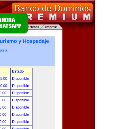
Turismo y Hospedaje
oría.
Estado
95.00
Disponible
00.00
Disponible
0.00
Disponible
0.00
Disponible
0.00
Disponible
0.00
Disponible
0.00
Disponible