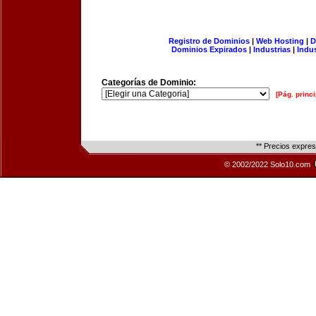
Registro de Dominios
|
Web Hosting
|
D
Dominios Expirados
|
Industrias
|
Indu
Categorías de Dominio:
[Pág. princi
** Precios expre
© 2002/2022 Solo10.com