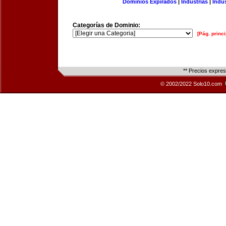
Dominios Expirados
|
Industrias
|
Indu
Categorías de Dominio:
[Pág. princi
** Precios expre
© 2002/2022 Solo10.com