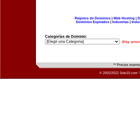
Registro de Dominios
|
Web Hosting
|
D
Dominios Expirados
|
Industrias
|
Indu
Categorías de Dominio:
[Pág. princi
** Precios expre
© 2002/2022 Solo10.com