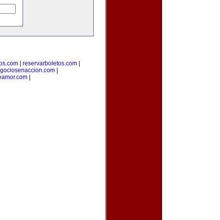
ros.com
|
reservarboletos.com
|
gociosenaccion.com
|
eamor.com
|