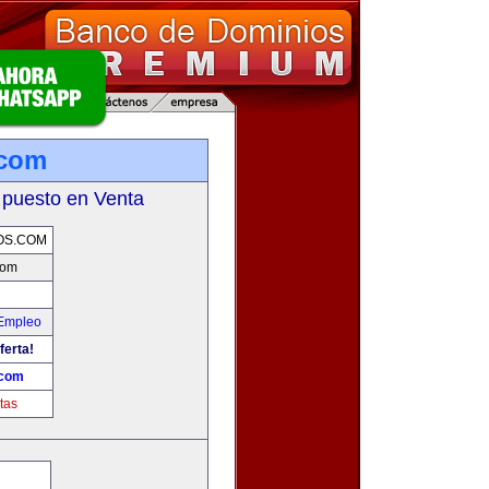
.com
 puesto en Venta
OS.COM
com
 Empleo
ferta!
.com
tas