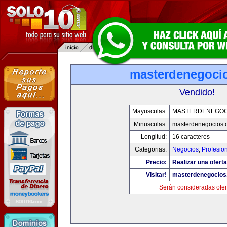
masterdenegoci
Vendido!
Mayusculas:
MASTERDENEGOC
Minusculas:
masterdenegocios.
Longitud:
16 caracteres
Categorias:
Negocios
,
Profesio
Precio:
Realizar una oferta
Visitar!
masterdenegocios
Serán consideradas ofer