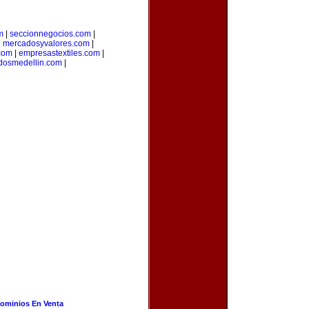
m
|
seccionnegocios.com
|
|
mercadosyvalores.com
|
.com
|
empresastextiles.com
|
adosmedellin.com
|
ominios En Venta