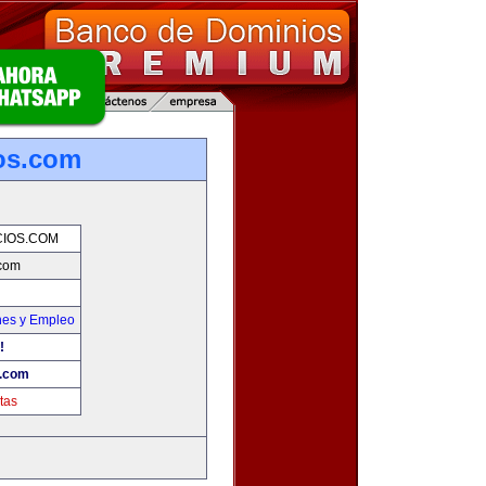
os.com
IOS.COM
com
nes y Empleo
!
.com
tas