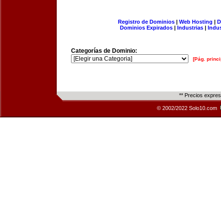
Registro de Dominios
|
Web Hosting
|
D
Dominios Expirados
|
Industrias
|
Indu
Categorías de Dominio:
[Pág. princi
** Precios expre
© 2002/2022 Solo10.com