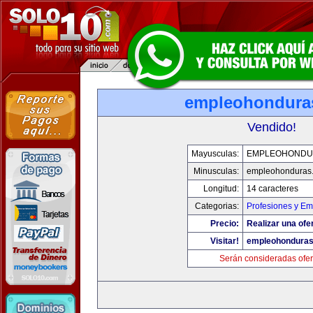
empleohondura
Vendido!
Mayusculas:
EMPLEOHONDU
Minusculas:
empleohonduras
Longitud:
14 caracteres
Categorias:
Profesiones y E
Precio:
Realizar una ofe
Visitar!
empleohondura
Serán consideradas ofer