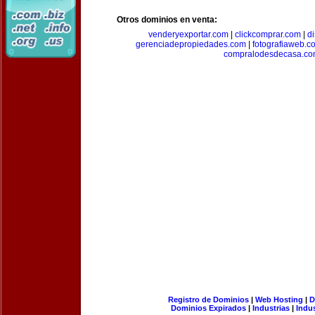
Otros dominios en venta:
venderyexportar.com
|
clickcomprar.com
|
di
gerenciadepropiedades.com
|
fotografiaweb.c
compralodesdecasa.co
Registro de Dominios
|
Web Hosting
|
D
Dominios Expirados
|
Industrias
|
Indu