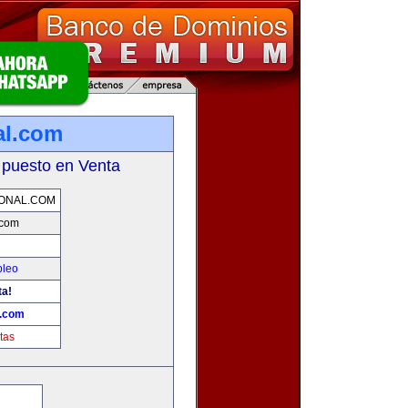
al.com
 puesto en Venta
ONAL.COM
.com
pleo
ta!
l.com
tas