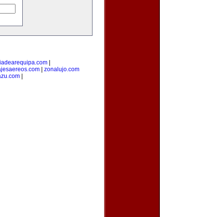
iadearequipa.com
|
jesaereos.com
|
zonalujo.com
azu.com
|