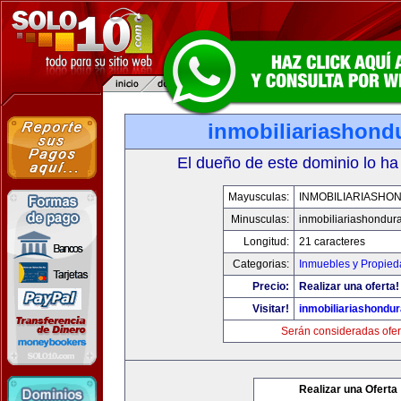
inmobiliariashond
El dueño de este dominio lo ha
Mayusculas:
INMOBILIARIASHO
Minusculas:
inmobiliariashondur
Longitud:
21 caracteres
Categorias:
Inmuebles y Propie
Precio:
Realizar una oferta!
Visitar!
inmobiliariashondu
Serán consideradas ofer
Realizar una Oferta