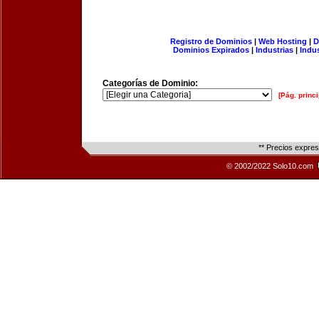
Registro de Dominios
|
Web Hosting
|
D
Dominios Expirados
|
Industrias
|
Indu
Categorías de Dominio:
[Pág. princi
** Precios expre
© 2002/2022 Solo10.com