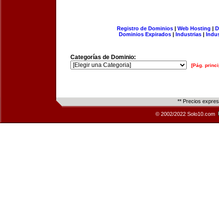
Registro de Dominios
|
Web Hosting
|
D
Dominios Expirados
|
Industrias
|
Indu
Categorías de Dominio:
[Pág. princi
** Precios expre
© 2002/2022 Solo10.com