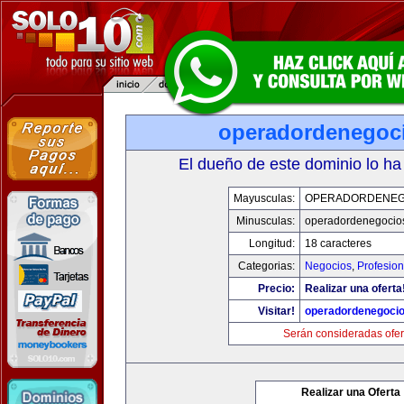
operadordenegoc
El dueño de este dominio lo ha
Mayusculas:
OPERADORDENEG
Minusculas:
operadordenegocio
Longitud:
18 caracteres
Categorias:
Negocios
,
Profesio
Precio:
Realizar una oferta
Visitar!
operadordenegoci
Serán consideradas ofer
Realizar una Oferta