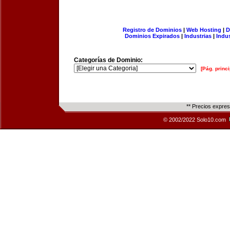
Registro de Dominios
|
Web Hosting
|
D
Dominios Expirados
|
Industrias
|
Indu
Categorías de Dominio:
[Pág. princi
** Precios expre
© 2002/2022 Solo10.com